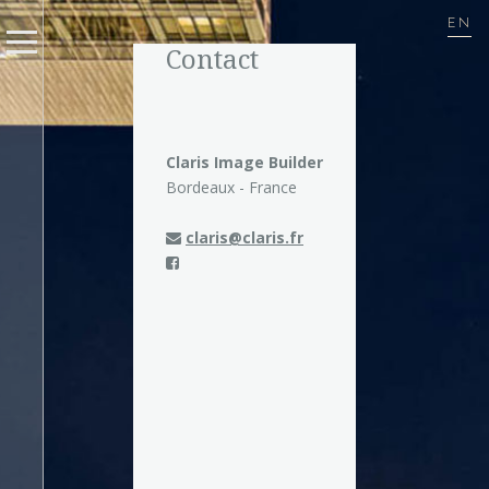
EN
Contact
Claris Image Builder
Bordeaux - France
claris@claris.fr